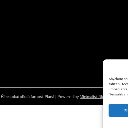
Abychom posk
zařízení, te
umožní zprac
Nesouhlas ne
Římskokatolická farnost Planá
| Powered by
Minimalist Blog
WordPress
Př