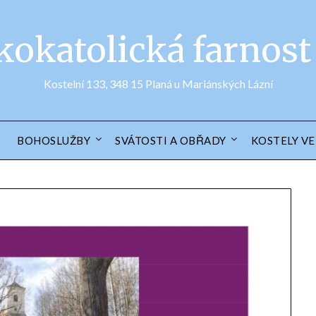
okatolická farnost
Kostelní 133, 348 15 Planá u Mariánských Lázní
BOHOSLUŽBY
SVÁTOSTI A OBŘADY
KOSTELY VE