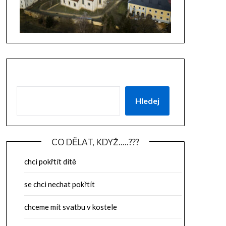
Hledej
CO DĚLAT, KDYŽ.....???
chci pokřtít dítě
se chci nechat pokřtít
chceme mít svatbu v kostele