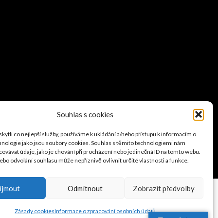
Souhlas s cookies
ytli co nejlepší služby, používáme k ukládání a/nebo přístupu k informacím o
chnologie jako jsou soubory cookies. Souhlas s těmito technologiemi nám
ovávat údaje, jako je chování při procházení nebo jedinečná ID na tomto webu.
bo odvolání souhlasu může nepříznivě ovlivnit určité vlastnosti a funkce.
 Theme
íjmout
Odmítnout
Zobrazit předvolby
Zásady cookies
Informace o zpracování osobních údajů