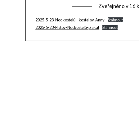
Zveřejněno v
16 
2025-5-23-Noc kostelů – kostel sv. Anny
Stáhnout
2025-5-23-Pístov-Nockostelů-plakát
Stáhnout